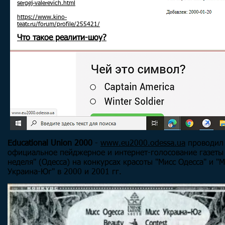
sergej-valerevich.html
https://www.kino-
teatr.ru/forum/profile/255421/
Что такое реалити-шоу?
Educational Union 2000
-
www.eu2000.odessa.ua
проводил
официальное пейджерное и интернет-голосование газеты 
неделя" (Одесса) на конкурсах красоты "Мисс Одесса" и "М
Украина-Юг" в 2000 и 2001 гг.