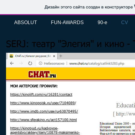
Дизайн этого сайта создан в конструкторе
ABSOLUT
FUN-AWARDS
90-e
CV
SERJ: театр "Элегия" и кино -
МОИ АКТЕРСКИЕ ПРОФИЛИ:
https://kinolift.com/ru/16281/contact
http://www.kinopoisk.ru/user/7104089
/
http://www.imdb.com/user/ur63870495/
http://www.sferakino.ru/act157100.html
https://kinotrud.ru/kadrovoe-
agentstvo/aktery/item/10878-maksimenko-