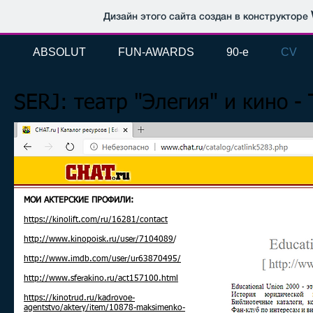
Дизайн этого сайта создан в конструкторе
ABSOLUT
FUN-AWARDS
90-e
CV
SERJ: театр "Элегия" и кино -
МОИ АКТЕРСКИЕ ПРОФИЛИ:
https://kinolift.com/ru/16281/contact
http://www.kinopoisk.ru/user/7104089
/
http://www.imdb.com/user/ur63870495/
http://www.sferakino.ru/act157100.html
https://kinotrud.ru/kadrovoe-
agentstvo/aktery/item/10878-maksimenko-