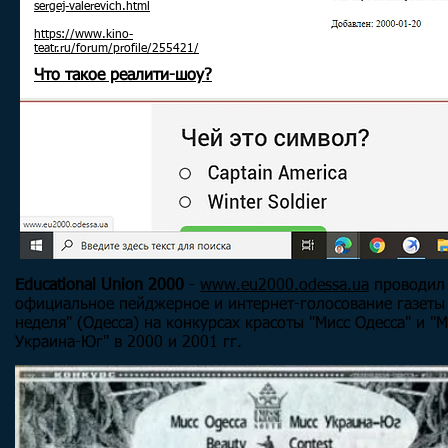
sergej-valerevich.html
https://www.kino-
teatr.ru/forum/profile/255421/
Что такое реалити-шоу?
Educational Union 2000
-
www.eu2000.odessa.ua
проводил
официальное пейджерное и интернет-голосование газеты 
неделя" (Одесса) на конкурсах красоты "Мисс Одесса" и "М
Украина-Юг" в 2000 и 2001 гг.